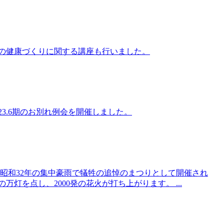
らの健康づくりに関する講座も行いました。
2023.6期のお別れ例会を開催しました。
、昭和32年の集中豪雨で犠牲の追悼のまつりとして開催され
灯を点し、2000発の花火が打ち上がります。 ...