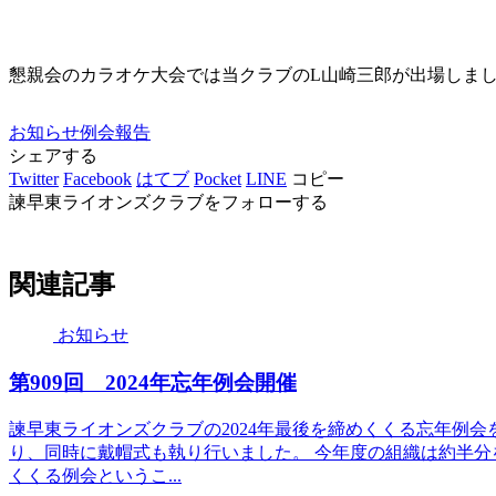
懇親会のカラオケ大会では当クラブのL山崎三郎が出場しま
お知らせ
例会報告
シェアする
Twitter
Facebook
はてブ
Pocket
LINE
コピー
諫早東ライオンズクラブをフォローする
関連記事
お知らせ
第909回 2024年忘年例会開催
諫早東ライオンズクラブの2024年最後を締めくくる忘年例会
り、同時に戴帽式も執り行いました。 今年度の組織は約半
くくる例会というこ...