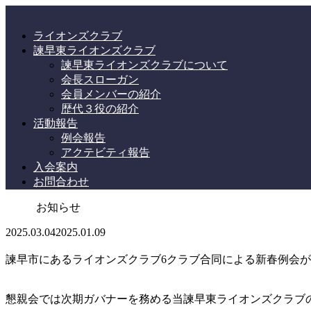
ライオンズクラブ
諫早東ライオンズクラブ
諫早東ライオンズクラブについて
会長スローガン
会員メンバーの紹介
歴代３役の紹介
活動報告
例会報告
アクテビティ報告
入会案内
お問合わせ
お知らせ
2025.03.04
2025.01.09
諫早市にあるライオンズクラブ6クラブ合同による新春例会が
懇親会では次期ガバナーを務める当諫早東ライオンズクラブ