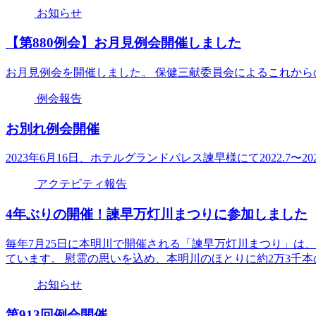
お知らせ
【第880例会】お月見例会開催しました
お月見例会を開催しました。 保健三献委員会によるこれか
例会報告
お別れ例会開催
2023年6月16日、ホテルグランドパレス諫早様にて2022.7〜
アクテビティ報告
4年ぶりの開催！諫早万灯川まつりに参加しました
毎年7月25日に本明川で開催される「諫早万灯川まつり」は
ています。 慰霊の思いを込め、本明川のほとりに約2万3千本の万
お知らせ
第913回例会開催